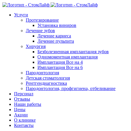
Услуги
Протезирование
Установка виниров
Лечение зубов
Лечение кариеса
Лечение пульпита
Хирургия
Безболезненная имплантация зубов
Одномоментная имплантация
Имплантация Все на 4
Имплантация Все на 6
Пародонтология
Детская стоматология
Рентгендиагностика
Пародонтология, профгигиена, отбеливание
Персонал
Отзывы
Наши работы
Цены
Акции
О клинике
Контакты